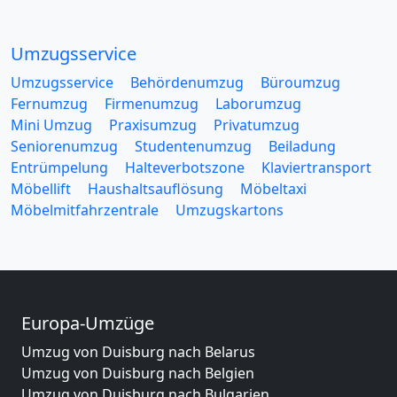
Umzugsservice
Umzugsservice
Behördenumzug
Büroumzug
Fernumzug
Firmenumzug
Laborumzug
Mini Umzug
Praxisumzug
Privatumzug
Seniorenumzug
Studentenumzug
Beiladung
Entrümpelung
Halteverbotszone
Klaviertransport
Möbellift
Haushaltsauflösung
Möbeltaxi
Möbelmitfahrzentrale
Umzugskartons
Europa-Umzüge
Umzug von Duisburg nach Belarus
Umzug von Duisburg nach Belgien
Umzug von Duisburg nach Bulgarien