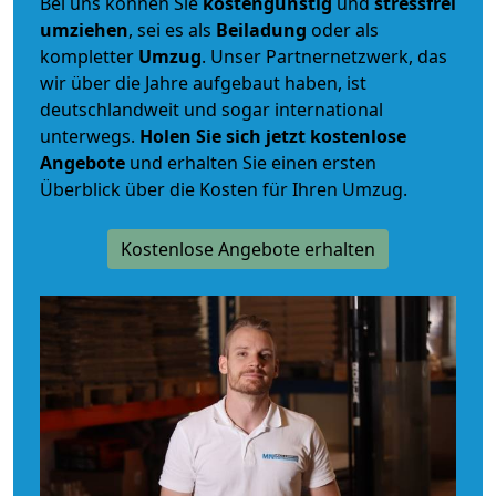
Bei uns können Sie
kostengünstig
und
stressfrei
umziehen
, sei es als
Beiladung
oder als
kompletter
Umzug
. Unser Partnernetzwerk, das
wir über die Jahre aufgebaut haben, ist
deutschlandweit und sogar international
unterwegs.
Holen Sie sich jetzt kostenlose
Angebote
und erhalten Sie einen ersten
Überblick über die Kosten für Ihren Umzug.
Kostenlose Angebote erhalten