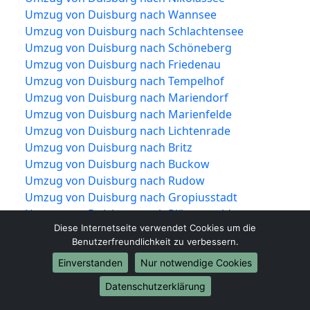
Umzug von Duisburg nach Wannsee
Umzug von Duisburg nach Schlachtensee
Umzug von Duisburg nach Schöneberg
Umzug von Duisburg nach Friedenau
Umzug von Duisburg nach Tempelhof
Umzug von Duisburg nach Mariendorf
Umzug von Duisburg nach Marienfelde
Umzug von Duisburg nach Lichtenrade
Umzug von Duisburg nach Britz
Umzug von Duisburg nach Buckow
Umzug von Duisburg nach Rudow
Umzug von Duisburg nach Gropiusstadt
Umzug von Duisburg nach Plänterwald
Diese Internetseite verwendet Cookies um die
Umzug von Duisburg nach Baumschulenweg
Benutzerfreundlichkeit zu verbessern.
Umzug von Duisburg nach Johannisthal
Umzug von Duisburg nach Niederschöneweide
Einverstanden
Nur notwendige Cookies
Umzug von Duisburg nach Altglienicke
Datenschutzerklärung
Umzug von Duisburg nach Adlershof