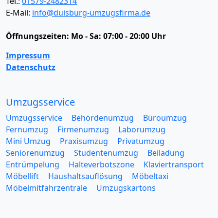
Tel.:
01579-2482314
E-Mail:
info@duisburg-umzugsfirma.de
Öffnungszeiten:
Mo - Sa: 07:00 - 20:00 Uhr
Impressum
Datenschutz
Umzugsservice
Umzugsservice
Behördenumzug
Büroumzug
Fernumzug
Firmenumzug
Laborumzug
Mini Umzug
Praxisumzug
Privatumzug
Seniorenumzug
Studentenumzug
Beiladung
Entrümpelung
Halteverbotszone
Klaviertransport
Möbellift
Haushaltsauflösung
Möbeltaxi
Möbelmitfahrzentrale
Umzugskartons