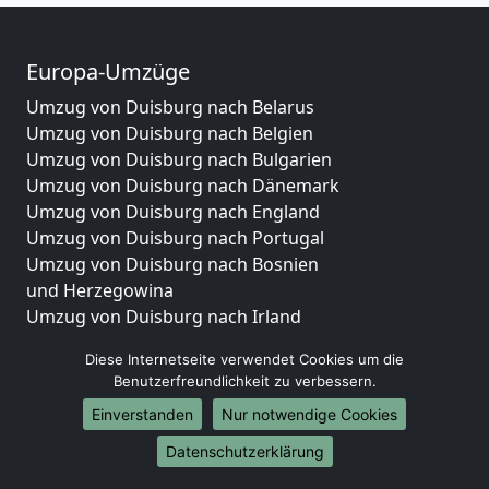
Europa-Umzüge
Umzug von Duisburg nach Belarus
Umzug von Duisburg nach Belgien
Umzug von Duisburg nach Bulgarien
Umzug von Duisburg nach Dänemark
Umzug von Duisburg nach England
Umzug von Duisburg nach Portugal
Umzug von Duisburg nach Bosnien
und Herzegowina
Umzug von Duisburg nach Irland
Umzug von Duisburg nach Lettland
Diese Internetseite verwendet Cookies um die
Umzug von Duisburg nach Zypern
Benutzerfreundlichkeit zu verbessern.
Umzug von Duisburg nach Kroatien
Einverstanden
Nur notwendige Cookies
Umzug von Duisburg nach Estland
Umzug von Duisburg nach Finnland
Datenschutzerklärung
Umzug von Duisburg nach Frankreich