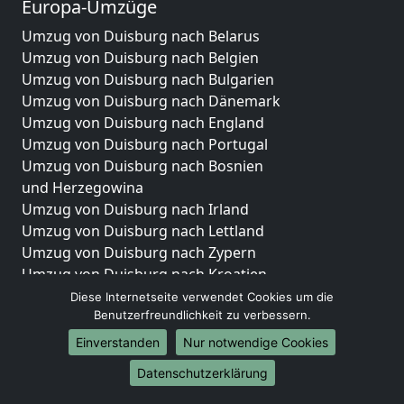
Europa-Umzüge
Umzug von Duisburg nach Belarus
Umzug von Duisburg nach Belgien
Umzug von Duisburg nach Bulgarien
Umzug von Duisburg nach Dänemark
Umzug von Duisburg nach England
Umzug von Duisburg nach Portugal
Umzug von Duisburg nach Bosnien
und Herzegowina
Umzug von Duisburg nach Irland
Umzug von Duisburg nach Lettland
Umzug von Duisburg nach Zypern
Umzug von Duisburg nach Kroatien
Umzug von Duisburg nach Estland
Diese Internetseite verwendet Cookies um die
Benutzerfreundlichkeit zu verbessern.
Umzug von Duisburg nach Finnland
Umzug von Duisburg nach Frankreich
Einverstanden
Nur notwendige Cookies
Umzug von Duisburg nach Griechenland
Datenschutzerklärung
Umzug von Duisburg nach Italien