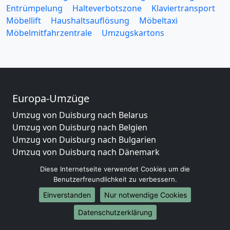
Entrümpelung
Halteverbotszone
Klaviertransport
Möbellift
Haushaltsauflösung
Möbeltaxi
Möbelmitfahrzentrale
Umzugskartons
Europa-Umzüge
Umzug von Duisburg nach Belarus
Umzug von Duisburg nach Belgien
Umzug von Duisburg nach Bulgarien
Umzug von Duisburg nach Dänemark
Umzug von Duisburg nach England
Diese Internetseite verwendet Cookies um die
Umzug von Duisburg nach Portugal
Benutzerfreundlichkeit zu verbessern.
Umzug von Duisburg nach Bosnien
Einverstanden
Nur notwendige Cookies
und Herzegowina
Umzug von Duisburg nach Irland
Datenschutzerklärung
Umzug von Duisburg nach Lettland