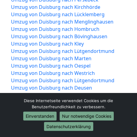
Umzug von Duisburg nach Kirchhörde
Umzug von Duisburg nach Lücklemberg
Umzug von Duisburg nach Menglinghausen
Umzug von Duisburg nach Hombruch
Umzug von Duisburg nach Bövinghausen
Umzug von Duisburg nach Kley
Umzug von Duisburg nach Lütgendortmund
Umzug von Duisburg nach Marten
Umzug von Duisburg nach Oespel
Umzug von Duisburg nach Westrich
Umzug von Duisburg nach Lütgendortmund
Umzug von Duisburg nach Deusen
Umzug von Duisburg nach Huckarde
Diese Internetseite verwendet Cookies um die
Umzug von Duisburg nach Jungferntal-Rahm
Benutzerfreundlichkeit zu verbessern.
Umzug von Duisburg nach Kirchlinde
Einverstanden
Nur notwendige Cookies
Umzug von Duisburg nach Huckarde
Umzug von Duisburg nach Bodelschwingh
Datenschutzerklärung
Umzug von Duisburg nach Mengede