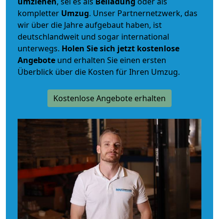
umziehen
, sei es als
Beiladung
oder als
kompletter
Umzug
. Unser Partnernetzwerk, das
wir über die Jahre aufgebaut haben, ist
deutschlandweit und sogar international
unterwegs.
Holen Sie sich jetzt kostenlose
Angebote
und erhalten Sie einen ersten
Überblick über die Kosten für Ihren Umzug.
Kostenlose Angebote erhalten