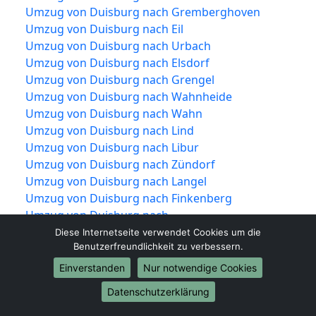
Umzug von Duisburg nach Gremberghoven
Umzug von Duisburg nach Eil
Umzug von Duisburg nach Urbach
Umzug von Duisburg nach Elsdorf
Umzug von Duisburg nach Grengel
Umzug von Duisburg nach Wahnheide
Umzug von Duisburg nach Wahn
Umzug von Duisburg nach Lind
Umzug von Duisburg nach Libur
Umzug von Duisburg nach Zündorf
Umzug von Duisburg nach Langel
Umzug von Duisburg nach Finkenberg
Umzug von Duisburg nach
Humboldt/Gremberg
Diese Internetseite verwendet Cookies um die
Benutzerfreundlichkeit zu verbessern.
Umzug von Duisburg nach Kalk
Umzug von Duisburg nach Vingst
Einverstanden
Nur notwendige Cookies
Umzug von Duisburg nach Höhenberg
Datenschutzerklärung
Umzug von Duisburg nach Ostheim