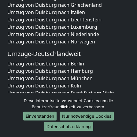
Umzug von Duisburg nach Griechenland
Umzug von Duisburg nach Italien
Umzug von Duisburg nach Liechtenstein
Umzug von Duisburg nach Luxemburg
Umzug von Duisburg nach Niederlande
Umzug von Duisburg nach Norwegen
Umzüge-Deutschlandweit
Umzug von Duisburg nach Berlin
Umzug von Duisburg nach Hamburg
Umzug von Duisburg nach München
Umzug von Duisburg nach Köln
Umzug von Duisburg nach Frankfurt am Main
Umzug von Duisburg nach Stuttgart
Diese Internetseite verwendet Cookies um die
Benutzerfreundlichkeit zu verbessern.
Umzug von Duisburg nach Düsseldorf
Umzug von Duisburg nach Leipzig
Einverstanden
Nur notwendige Cookies
Umzug von Duisburg nach Dortmund
Datenschutzerklärung
Umzug von Duisburg nach Essen