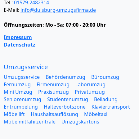
Tel.:
01579-2482314
E-Mail:
info@duisburg-umzugsfirma.de
Öffnungszeiten:
Mo - Sa: 07:00 - 20:00 Uhr
Impressum
Datenschutz
Umzugsservice
Umzugsservice
Behördenumzug
Büroumzug
Fernumzug
Firmenumzug
Laborumzug
Mini Umzug
Praxisumzug
Privatumzug
Seniorenumzug
Studentenumzug
Beiladung
Entrümpelung
Halteverbotszone
Klaviertransport
Möbellift
Haushaltsauflösung
Möbeltaxi
Möbelmitfahrzentrale
Umzugskartons