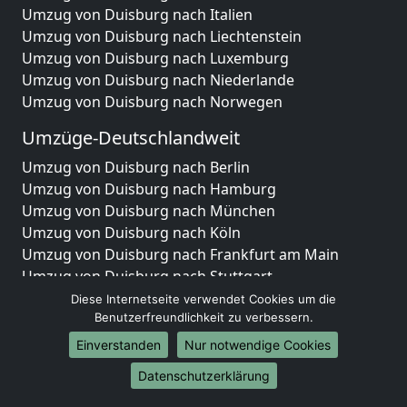
Umzug von Duisburg nach Italien
Umzug von Duisburg nach Liechtenstein
Umzug von Duisburg nach Luxemburg
Umzug von Duisburg nach Niederlande
Umzug von Duisburg nach Norwegen
Umzüge-Deutschlandweit
Umzug von Duisburg nach Berlin
Umzug von Duisburg nach Hamburg
Umzug von Duisburg nach München
Umzug von Duisburg nach Köln
Umzug von Duisburg nach Frankfurt am Main
Umzug von Duisburg nach Stuttgart
Umzug von Duisburg nach Düsseldorf
Diese Internetseite verwendet Cookies um die
Benutzerfreundlichkeit zu verbessern.
Umzug von Duisburg nach Leipzig
Umzug von Duisburg nach Dortmund
Einverstanden
Nur notwendige Cookies
Umzug von Duisburg nach Essen
Datenschutzerklärung
Umzug von Duisburg nach Bremen