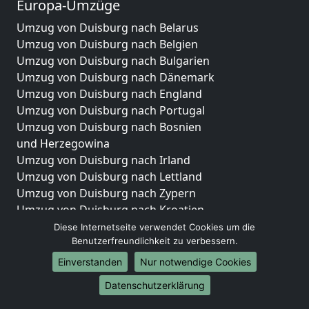
Europa-Umzüge
Umzug von Duisburg nach Belarus
Umzug von Duisburg nach Belgien
Umzug von Duisburg nach Bulgarien
Umzug von Duisburg nach Dänemark
Umzug von Duisburg nach England
Umzug von Duisburg nach Portugal
Umzug von Duisburg nach Bosnien
und Herzegowina
Umzug von Duisburg nach Irland
Umzug von Duisburg nach Lettland
Umzug von Duisburg nach Zypern
Umzug von Duisburg nach Kroatien
Umzug von Duisburg nach Estland
Diese Internetseite verwendet Cookies um die
Benutzerfreundlichkeit zu verbessern.
Umzug von Duisburg nach Finnland
Umzug von Duisburg nach Frankreich
Einverstanden
Nur notwendige Cookies
Umzug von Duisburg nach Griechenland
Datenschutzerklärung
Umzug von Duisburg nach Italien