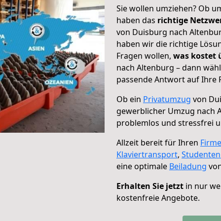
Sie wollen umziehen? Ob um
haben das
richtige Netzw
von Duisburg nach Altenbur
haben wir die richtige Lösu
Fragen wollen,
was kostet
nach Altenburg – dann wähl
passende Antwort auf Ihre 
Ob ein
Privatumzug
von Dui
gewerblicher Umzug nach A
problemlos und stressfrei 
Allzeit bereit für Ihren
Firm
Klaviertransport
,
Studente
eine optimale
Beiladung
von
Erhalten Sie jetzt
in nur we
kostenfreie Angebote.