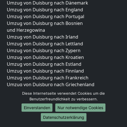
Umzug von Duisburg nach Dänemark
Umzug von Duisburg nach England
Umzug von Duisburg nach Portugal
Umzug von Duisburg nach Bosnien
und Herzegowina
Umzug von Duisburg nach Irland
Umzug von Duisburg nach Lettland
Umzug von Duisburg nach Zypern
Umzug von Duisburg nach Kroatien
Umzug von Duisburg nach Estland
Umzug von Duisburg nach Finnland
Umzug von Duisburg nach Frankreich
Umzug von Duisburg nach Griechenland
Umzug von Duisburg nach Italien
Diese Internetseite verwendet Cookies um die
Umzug von Duisburg nach Liechtenstein
Benutzerfreundlichkeit zu verbessern.
Umzug von Duisburg nach Luxemburg
Einverstanden
Nur notwendige Cookies
Umzug von Duisburg nach Niederlande
Datenschutzerklärung
Umzug von Duisburg nach Norwegen