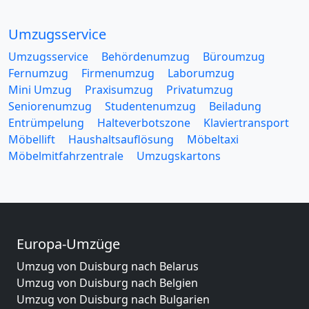
Umzugsservice
Umzugsservice
Behördenumzug
Büroumzug
Fernumzug
Firmenumzug
Laborumzug
Mini Umzug
Praxisumzug
Privatumzug
Seniorenumzug
Studentenumzug
Beiladung
Entrümpelung
Halteverbotszone
Klaviertransport
Möbellift
Haushaltsauflösung
Möbeltaxi
Möbelmitfahrzentrale
Umzugskartons
Europa-Umzüge
Umzug von Duisburg nach Belarus
Umzug von Duisburg nach Belgien
Umzug von Duisburg nach Bulgarien