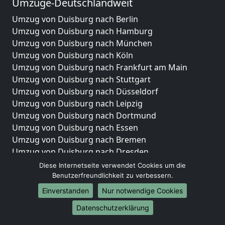
Umzüge-Deutschlandweit
Umzug von Duisburg nach Berlin
Umzug von Duisburg nach Hamburg
Umzug von Duisburg nach München
Umzug von Duisburg nach Köln
Umzug von Duisburg nach Frankfurt am Main
Umzug von Duisburg nach Stuttgart
Umzug von Duisburg nach Düsseldorf
Umzug von Duisburg nach Leipzig
Umzug von Duisburg nach Dortmund
Umzug von Duisburg nach Essen
Umzug von Duisburg nach Bremen
Umzug von Duisburg nach Dresden
Umzug von Duisburg nach Hannover
Diese Internetseite verwendet Cookies um die
Umzug von Duisburg nach Nürnberg
Benutzerfreundlichkeit zu verbessern.
Umzug von Duisburg nach Duisburg
Einverstanden
Nur notwendige Cookies
Umzug von Duisburg nach Bochum
Datenschutzerklärung
Umzug von Duisburg nach Wuppertal
Umzug von Duisburg nach Bielefeld