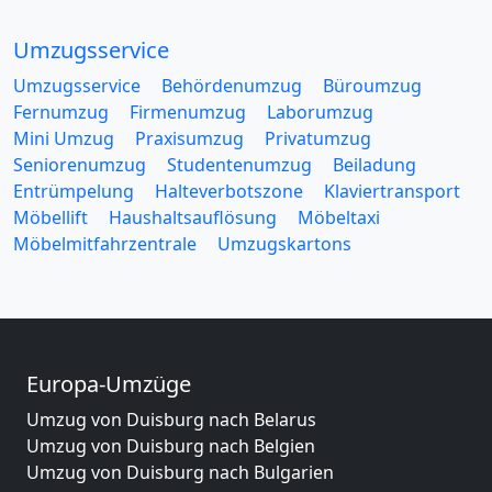
Umzugsservice
Umzugsservice
Behördenumzug
Büroumzug
Fernumzug
Firmenumzug
Laborumzug
Mini Umzug
Praxisumzug
Privatumzug
Seniorenumzug
Studentenumzug
Beiladung
Entrümpelung
Halteverbotszone
Klaviertransport
Möbellift
Haushaltsauflösung
Möbeltaxi
Möbelmitfahrzentrale
Umzugskartons
Europa-Umzüge
Umzug von Duisburg nach Belarus
Umzug von Duisburg nach Belgien
Umzug von Duisburg nach Bulgarien