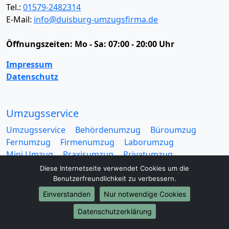
Tel.:
01579-2482314
E-Mail:
info@duisburg-umzugsfirma.de
Öffnungszeiten:
Mo - Sa: 07:00 - 20:00 Uhr
Impressum
Datenschutz
Umzugsservice
Umzugsservice
Behördenumzug
Büroumzug
Fernumzug
Firmenumzug
Laborumzug
Mini Umzug
Praxisumzug
Privatumzug
Seniorenumzug
Studentenumzug
Beiladung
Diese Internetseite verwendet Cookies um die
Entrümpelung
Halteverbotszone
Klaviertransport
Benutzerfreundlichkeit zu verbessern.
Möbellift
Haushaltsauflösung
Möbeltaxi
Einverstanden
Nur notwendige Cookies
Möbelmitfahrzentrale
Umzugskartons
Datenschutzerklärung