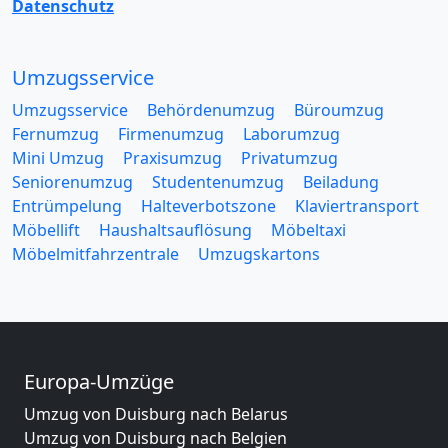
Datenschutz
Umzugsservice
Umzugsservice
Behördenumzug
Büroumzug
Fernumzug
Firmenumzug
Laborumzug
Mini Umzug
Praxisumzug
Privatumzug
Seniorenumzug
Studentenumzug
Beiladung
Entrümpelung
Halteverbotszone
Klaviertransport
Möbellift
Haushaltsauflösung
Möbeltaxi
Möbelmitfahrzentrale
Umzugskartons
Europa-Umzüge
Umzug von Duisburg nach Belarus
Umzug von Duisburg nach Belgien