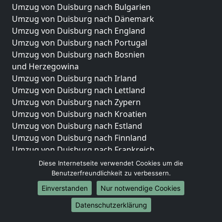
Umzug von Duisburg nach Bulgarien
Umzug von Duisburg nach Dänemark
Umzug von Duisburg nach England
Umzug von Duisburg nach Portugal
Umzug von Duisburg nach Bosnien
und Herzegowina
Umzug von Duisburg nach Irland
Umzug von Duisburg nach Lettland
Umzug von Duisburg nach Zypern
Umzug von Duisburg nach Kroatien
Umzug von Duisburg nach Estland
Umzug von Duisburg nach Finnland
Umzug von Duisburg nach Frankreich
Umzug von Duisburg nach Griechenland
Diese Internetseite verwendet Cookies um die
Umzug von Duisburg nach Italien
Benutzerfreundlichkeit zu verbessern.
Umzug von Duisburg nach Liechtenstein
Einverstanden
Nur notwendige Cookies
Umzug von Duisburg nach Luxemburg
Datenschutzerklärung
Umzug von Duisburg nach Niederlande
Umzug von Duisburg nach Norwegen