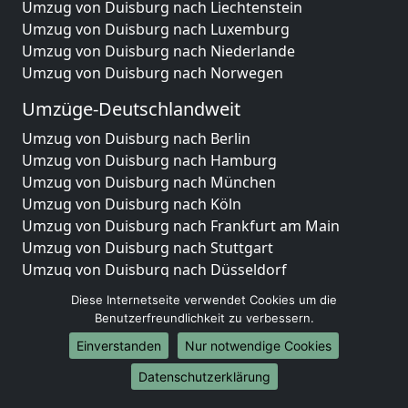
Umzug von Duisburg nach Liechtenstein
Umzug von Duisburg nach Luxemburg
Umzug von Duisburg nach Niederlande
Umzug von Duisburg nach Norwegen
Umzüge-Deutschlandweit
Umzug von Duisburg nach Berlin
Umzug von Duisburg nach Hamburg
Umzug von Duisburg nach München
Umzug von Duisburg nach Köln
Umzug von Duisburg nach Frankfurt am Main
Umzug von Duisburg nach Stuttgart
Umzug von Duisburg nach Düsseldorf
Umzug von Duisburg nach Leipzig
Diese Internetseite verwendet Cookies um die
Umzug von Duisburg nach Dortmund
Benutzerfreundlichkeit zu verbessern.
Umzug von Duisburg nach Essen
Einverstanden
Nur notwendige Cookies
Umzug von Duisburg nach Bremen
Umzug von Duisburg nach Dresden
Datenschutzerklärung
Umzug von Duisburg nach Hannover