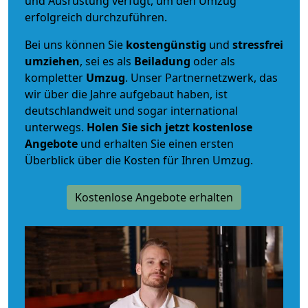
und Ausrüstung verfügt, um den Umzug
erfolgreich durchzuführen.
Bei uns können Sie
kostengünstig
und
stressfrei
umziehen
, sei es als
Beiladung
oder als
kompletter
Umzug
. Unser Partnernetzwerk, das
wir über die Jahre aufgebaut haben, ist
deutschlandweit und sogar international
unterwegs.
Holen Sie sich jetzt kostenlose
Angebote
und erhalten Sie einen ersten
Überblick über die Kosten für Ihren Umzug.
Kostenlose Angebote erhalten