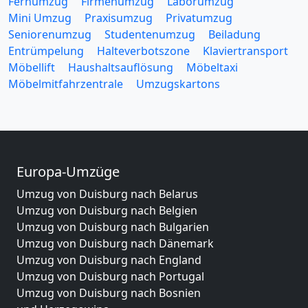
Fernumzug
Firmenumzug
Laborumzug
Mini Umzug
Praxisumzug
Privatumzug
Seniorenumzug
Studentenumzug
Beiladung
Entrümpelung
Halteverbotszone
Klaviertransport
Möbellift
Haushaltsauflösung
Möbeltaxi
Möbelmitfahrzentrale
Umzugskartons
Europa-Umzüge
Umzug von Duisburg nach Belarus
Umzug von Duisburg nach Belgien
Umzug von Duisburg nach Bulgarien
Umzug von Duisburg nach Dänemark
Umzug von Duisburg nach England
Umzug von Duisburg nach Portugal
Umzug von Duisburg nach Bosnien