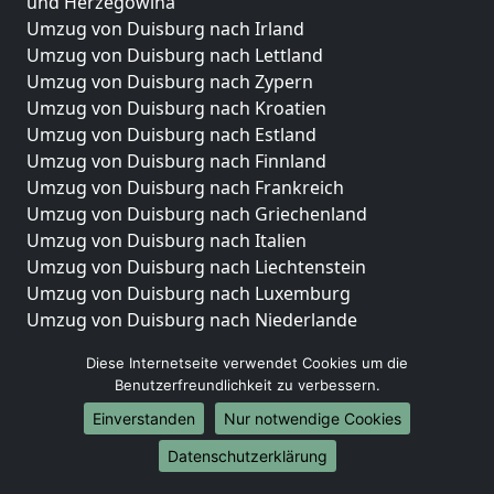
und Herzegowina
Umzug von Duisburg nach Irland
Umzug von Duisburg nach Lettland
Umzug von Duisburg nach Zypern
Umzug von Duisburg nach Kroatien
Umzug von Duisburg nach Estland
Umzug von Duisburg nach Finnland
Umzug von Duisburg nach Frankreich
Umzug von Duisburg nach Griechenland
Umzug von Duisburg nach Italien
Umzug von Duisburg nach Liechtenstein
Umzug von Duisburg nach Luxemburg
Umzug von Duisburg nach Niederlande
Umzug von Duisburg nach Norwegen
Diese Internetseite verwendet Cookies um die
Umzüge-Deutschlandweit
Benutzerfreundlichkeit zu verbessern.
Einverstanden
Nur notwendige Cookies
Umzug von Duisburg nach Berlin
Umzug von Duisburg nach Hamburg
Datenschutzerklärung
Umzug von Duisburg nach München