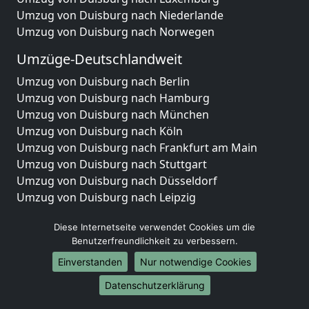
Umzug von Duisburg nach Niederlande
Umzug von Duisburg nach Norwegen
Umzüge-Deutschlandweit
Umzug von Duisburg nach Berlin
Umzug von Duisburg nach Hamburg
Umzug von Duisburg nach München
Umzug von Duisburg nach Köln
Umzug von Duisburg nach Frankfurt am Main
Umzug von Duisburg nach Stuttgart
Umzug von Duisburg nach Düsseldorf
Umzug von Duisburg nach Leipzig
Umzug von Duisburg nach Dortmund
Diese Internetseite verwendet Cookies um die
Umzug von Duisburg nach Essen
Benutzerfreundlichkeit zu verbessern.
Umzug von Duisburg nach Bremen
Umzug von Duisburg nach Dresden
Einverstanden
Nur notwendige Cookies
Umzug von Duisburg nach Hannover
Datenschutzerklärung
Umzug von Duisburg nach Nürnberg