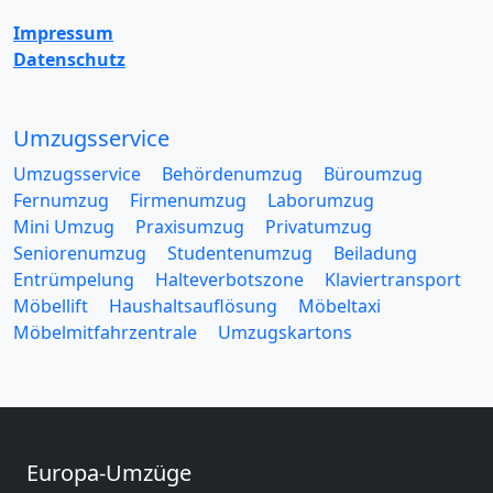
Impressum
Datenschutz
Umzugsservice
Umzugsservice
Behördenumzug
Büroumzug
Fernumzug
Firmenumzug
Laborumzug
Mini Umzug
Praxisumzug
Privatumzug
Seniorenumzug
Studentenumzug
Beiladung
Entrümpelung
Halteverbotszone
Klaviertransport
Möbellift
Haushaltsauflösung
Möbeltaxi
Möbelmitfahrzentrale
Umzugskartons
Europa-Umzüge