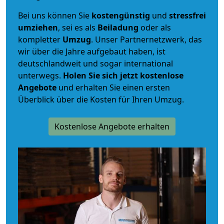
Bei uns können Sie
kostengünstig
und
stressfrei
umziehen
, sei es als
Beiladung
oder als
kompletter
Umzug
. Unser Partnernetzwerk, das
wir über die Jahre aufgebaut haben, ist
deutschlandweit und sogar international
unterwegs.
Holen Sie sich jetzt kostenlose
Angebote
und erhalten Sie einen ersten
Überblick über die Kosten für Ihren Umzug.
Kostenlose Angebote erhalten