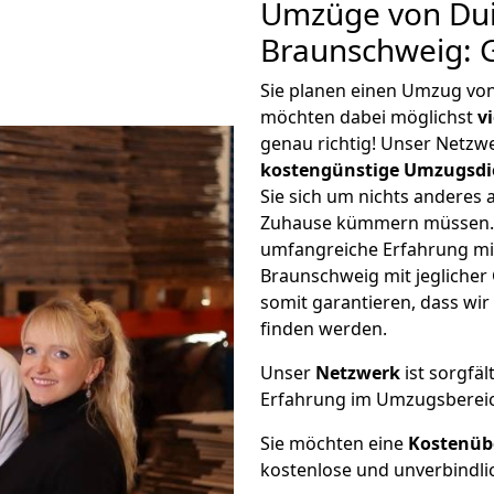
Umzüge von Dui
Braunschweig: 
Sie planen einen Umzug vo
möchten dabei möglichst
v
genau richtig! Unser Netzw
kostengünstige Umzugsdi
Sie sich um nichts anderes 
Zuhause kümmern müssen. W
umfangreiche Erfahrung m
Braunschweig mit jegliche
somit garantieren, dass wi
finden werden.
Unser
Netzwerk
ist sorgfäl
Erfahrung im Umzugsberei
Sie möchten eine
Kostenüb
kostenlose und unverbindli