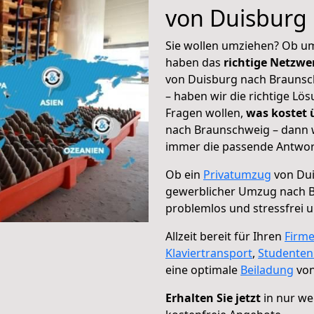
von Duisburg
Sie wollen umziehen? Ob um
haben das
richtige Netzw
von Duisburg nach Braunsch
– haben wir die richtige Lö
Fragen wollen,
was kostet
nach Braunschweig – dann w
immer die passende Antwort
Ob ein
Privatumzug
von Dui
gewerblicher Umzug nach 
problemlos und stressfrei 
Allzeit bereit für Ihren
Firm
Klaviertransport
,
Studente
eine optimale
Beiladung
von
Erhalten Sie jetzt
in nur we