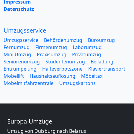
Impressum
Datenschutz
Umzugsservice
Umzugsservice
Behördenumzug
Büroumzug
Fernumzug
Firmenumzug
Laborumzug
Mini Umzug
Praxisumzug
Privatumzug
Seniorenumzug
Studentenumzug
Beiladung
Entrümpelung
Halteverbotszone
Klaviertransport
Möbellift
Haushaltsauflösung
Möbeltaxi
Möbelmitfahrzentrale
Umzugskartons
Europa-Umzüge
Umzug von Duisburg nach Belarus