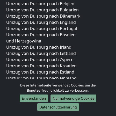
Umzug von Duisburg nach Belgien
Umzug von Duisburg nach Bulgarien
Umzug von Duisburg nach Dänemark
Umzug von Duisburg nach England
Umzug von Duisburg nach Portugal
Umzug von Duisburg nach Bosnien
und Herzegowina
Umzug von Duisburg nach Irland
Umzug von Duisburg nach Lettland
Umzug von Duisburg nach Zypern
Umzug von Duisburg nach Kroatien
Umzug von Duisburg nach Estland
Umzug von Duisburg nach Finnland
Umzug von Duisburg nach Frankreich
Diese Internetseite verwendet Cookies um die
Umzug von Duisburg nach Griechenland
Benutzerfreundlichkeit zu verbessern.
Umzug von Duisburg nach Italien
Einverstanden
Nur notwendige Cookies
Umzug von Duisburg nach Liechtenstein
Datenschutzerklärung
Umzug von Duisburg nach Luxemburg
Umzug von Duisburg nach Niederlande