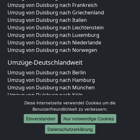
Umzug von Duisburg nach Frankreich
Umzug von Duisburg nach Griechenland
Umzug von Duisburg nach Italien
Umzug von Duisburg nach Liechtenstein
Umzug von Duisburg nach Luxemburg
Umzug von Duisburg nach Niederlande
Umzug von Duisburg nach Norwegen
Umzüge-Deutschlandweit
Umzug von Duisburg nach Berlin
Umzug von Duisburg nach Hamburg
Umzug von Duisburg nach München
Umzug von Duisburg nach Köln
Umzug von Duisburg nach Frankfurt am Main
Diese Internetseite verwendet Cookies um die
Umzug von Duisburg nach Stuttgart
Benutzerfreundlichkeit zu verbessern.
Umzug von Duisburg nach Düsseldorf
Einverstanden
Nur notwendige Cookies
Umzug von Duisburg nach Leipzig
Datenschutzerklärung
Umzug von Duisburg nach Dortmund
Umzug von Duisburg nach Essen