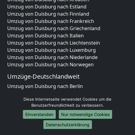
Umzug von Duisburg nach Estland
Umzug von Duisburg nach Finnland
Umzug von Duisburg nach Frankreich
Umzug von Duisburg nach Griechenland
Umzug von Duisburg nach Italien
Umzug von Duisburg nach Liechtenstein
Umzug von Duisburg nach Luxemburg
Umzug von Duisburg nach Niederlande
Umzug von Duisburg nach Norwegen
Umzüge-Deutschlandweit
Umzug von Duisburg nach Berlin
Umzug von Duisburg nach Hamburg
Diese Internetseite verwendet Cookies um die
Umzug von Duisburg nach München
Benutzerfreundlichkeit zu verbessern.
Umzug von Duisburg nach Köln
Umzug von Duisburg nach Frankfurt am Main
Einverstanden
Nur notwendige Cookies
Umzug von Duisburg nach Stuttgart
Datenschutzerklärung
Umzug von Duisburg nach Düsseldorf