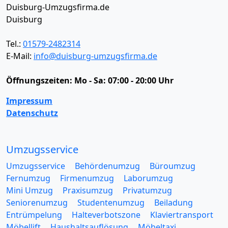
Duisburg-Umzugsfirma.de
Duisburg
Tel.:
01579-2482314
E-Mail:
info@duisburg-umzugsfirma.de
Öffnungszeiten:
Mo - Sa: 07:00 - 20:00 Uhr
Impressum
Datenschutz
Umzugsservice
Umzugsservice
Behördenumzug
Büroumzug
Fernumzug
Firmenumzug
Laborumzug
Mini Umzug
Praxisumzug
Privatumzug
Seniorenumzug
Studentenumzug
Beiladung
Entrümpelung
Halteverbotszone
Klaviertransport
Möbellift
Haushaltsauflösung
Möbeltaxi