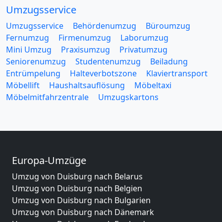
Umzugsservice
Umzugsservice
Behördenumzug
Büroumzug
Fernumzug
Firmenumzug
Laborumzug
Mini Umzug
Praxisumzug
Privatumzug
Seniorenumzug
Studentenumzug
Beiladung
Entrümpelung
Halteverbotszone
Klaviertransport
Möbellift
Haushaltsauflösung
Möbeltaxi
Möbelmitfahrzentrale
Umzugskartons
Europa-Umzüge
Umzug von Duisburg nach Belarus
Umzug von Duisburg nach Belgien
Umzug von Duisburg nach Bulgarien
Umzug von Duisburg nach Dänemark