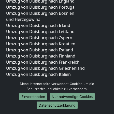
Umzug von Duisburg nach England
Umzug von Duisburg nach Portugal
Umzug von Duisburg nach Bosnien
und Herzegowina
Umzug von Duisburg nach Irland
Umzug von Duisburg nach Lettland
Umzug von Duisburg nach Zypern
Umzug von Duisburg nach Kroatien
Umzug von Duisburg nach Estland
Umzug von Duisburg nach Finnland
Umzug von Duisburg nach Frankreich
Umzug von Duisburg nach Griechenland
Umzug von Duisburg nach Italien
Umzug von Duisburg nach Liechtenstein
Diese Internetseite verwendet Cookies um die
Umzug von Duisburg nach Luxemburg
Benutzerfreundlichkeit zu verbessern.
Umzug von Duisburg nach Niederlande
Einverstanden
Nur notwendige Cookies
Umzug von Duisburg nach Norwegen
Datenschutzerklärung
Umzüge-Deutschlandweit