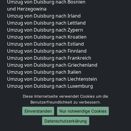
Umzug von Duisburg nach Bosnien
und Herzegowina
Umzug von Duisburg nach Irland
Umzug von Duisburg nach Lettland
Umzug von Duisburg nach Zypern
Umzug von Duisburg nach Kroatien
Umzug von Duisburg nach Estland
Umzug von Duisburg nach Finnland
Umzug von Duisburg nach Frankreich
Umzug von Duisburg nach Griechenland
Umzug von Duisburg nach Italien
Umzug von Duisburg nach Liechtenstein
Umzug von Duisburg nach Luxemburg
Umzug von Duisburg nach Niederlande
Diese Internetseite verwendet Cookies um die
Umzug von Duisburg nach Norwegen
Benutzerfreundlichkeit zu verbessern.
Umzüge-Deutschlandweit
Einverstanden
Nur notwendige Cookies
Umzug von Duisburg nach Berlin
Datenschutzerklärung
Umzug von Duisburg nach Hamburg