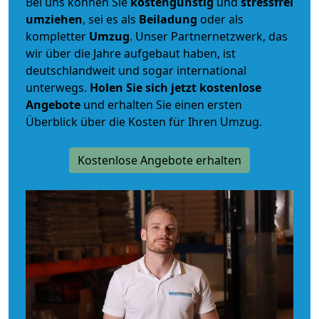
Bei uns können Sie
kostengünstig
und
stressfrei
umziehen
, sei es als
Beiladung
oder als
kompletter
Umzug
. Unser Partnernetzwerk, das
wir über die Jahre aufgebaut haben, ist
deutschlandweit und sogar international
unterwegs.
Holen Sie sich jetzt kostenlose
Angebote
und erhalten Sie einen ersten
Überblick über die Kosten für Ihren Umzug.
Kostenlose Angebote erhalten