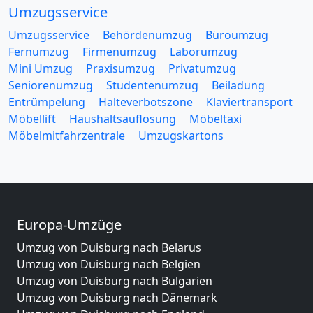
Umzugsservice
Umzugsservice
Behördenumzug
Büroumzug
Fernumzug
Firmenumzug
Laborumzug
Mini Umzug
Praxisumzug
Privatumzug
Seniorenumzug
Studentenumzug
Beiladung
Entrümpelung
Halteverbotszone
Klaviertransport
Möbellift
Haushaltsauflösung
Möbeltaxi
Möbelmitfahrzentrale
Umzugskartons
Europa-Umzüge
Umzug von Duisburg nach Belarus
Umzug von Duisburg nach Belgien
Umzug von Duisburg nach Bulgarien
Umzug von Duisburg nach Dänemark