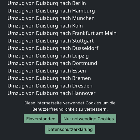
Umzug von Duisburg nach Berlin
Umzug von Duisburg nach Hamburg
Umzug von Duisburg nach München
Umzug von Duisburg nach Köln
Umzug von Duisburg nach Frankfurt am Main
Umzug von Duisburg nach Stuttgart
Umzug von Duisburg nach Düsseldorf
Umzug von Duisburg nach Leipzig
Umzug von Duisburg nach Dortmund
Umzug von Duisburg nach Essen
Umzug von Duisburg nach Bremen
Umzug von Duisburg nach Dresden
Umzug von Duisburg nach Hannover
Umzug von Duisburg nach Nürnberg
Diese Internetseite verwendet Cookies um die
Umzug von Duisburg nach Duisburg
Benutzerfreundlichkeit zu verbessern.
Umzug von Duisburg nach Bochum
Einverstanden
Nur notwendige Cookies
Umzug von Duisburg nach Wuppertal
Datenschutzerklärung
Umzug von Duisburg nach Bielefeld
Umzug von Duisburg nach Bonn