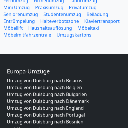
Fernumzug
Firmenumzug
Laborumzug
Mini Umzug
Praxisumzug
Privatumzug
Seniorenumzug
Studentenumzug
Beiladung
Entrümpelung
Halteverbotszone
Klaviertransport
Möbellift
Haushaltsauflösung
Möbeltaxi
Möbelmitfahrzentrale
Umzugskartons
Europa-Umzüge
Umzug von Duisburg nach Belarus
Umzug von Duisburg nach Belgien
Umzug von Duisburg nach Bulgarien
Umzug von Duisburg nach Dänemark
Umzug von Duisburg nach England
Umzug von Duisburg nach Portugal
Umzug von Duisburg nach Bosnien