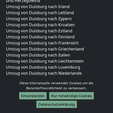
und Herzegowina
Umzug von Duisburg nach Irland
Umzug von Duisburg nach Lettland
Umzug von Duisburg nach Zypern
Umzug von Duisburg nach Kroatien
Umzug von Duisburg nach Estland
Umzug von Duisburg nach Finnland
Umzug von Duisburg nach Frankreich
Umzug von Duisburg nach Griechenland
Umzug von Duisburg nach Italien
Umzug von Duisburg nach Liechtenstein
Umzug von Duisburg nach Luxemburg
Umzug von Duisburg nach Niederlande
Umzug von Duisburg nach Norwegen
Diese Internetseite verwendet Cookies um die
Umzüge-Deutschlandweit
Benutzerfreundlichkeit zu verbessern.
Einverstanden
Nur notwendige Cookies
Umzug von Duisburg nach Berlin
Umzug von Duisburg nach Hamburg
Datenschutzerklärung
Umzug von Duisburg nach München