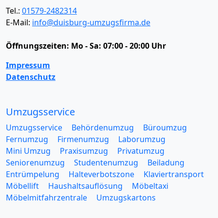
Tel.:
01579-2482314
E-Mail:
info@duisburg-umzugsfirma.de
Öffnungszeiten:
Mo - Sa: 07:00 - 20:00 Uhr
Impressum
Datenschutz
Umzugsservice
Umzugsservice
Behördenumzug
Büroumzug
Fernumzug
Firmenumzug
Laborumzug
Mini Umzug
Praxisumzug
Privatumzug
Seniorenumzug
Studentenumzug
Beiladung
Entrümpelung
Halteverbotszone
Klaviertransport
Möbellift
Haushaltsauflösung
Möbeltaxi
Möbelmitfahrzentrale
Umzugskartons