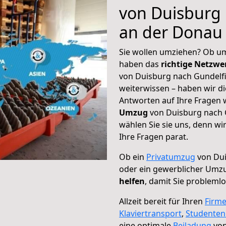
von Duisburg
an der Donau
Sie wollen umziehen? Ob um
haben das
richtige Netzw
von Duisburg nach Gundelfi
weiterwissen – haben wir di
Antworten auf Ihre Fragen 
Umzug
von Duisburg nach 
wählen Sie sie uns, denn w
Ihre Fragen parat.
Ob ein
Privatumzug
von Dui
oder ein gewerblicher Umz
helfen
, damit Sie probleml
Allzeit bereit für Ihren
Firm
Klaviertransport
,
Studente
eine optimale
Beiladung
von