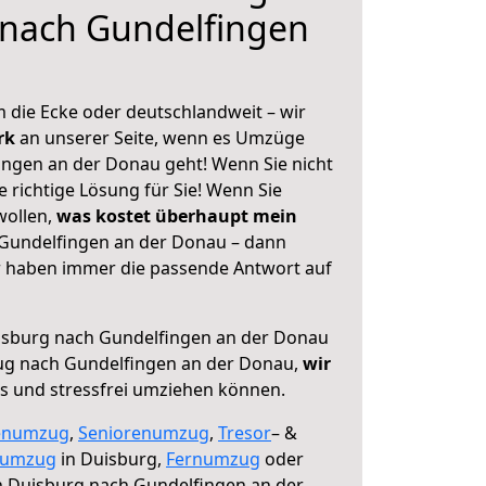
 nach Gundelfingen
 die Ecke oder deutschlandweit – wir
erk
an unserer Seite, wenn es Umzüge
ngen an der Donau geht! Wenn Sie nicht
e richtige Lösung für Sie! Wenn Sie
wollen,
was kostet überhaupt mein
Gundelfingen an der Donau – dann
ir haben immer die passende Antwort auf
sburg nach Gundelfingen an der Donau
ug nach Gundelfingen an der Donau,
wir
os und stressfrei umziehen können.
enumzug
,
Seniorenumzug
,
Tresor
– &
numzug
in Duisburg,
Fernumzug
oder
 Duisburg nach Gundelfingen an der