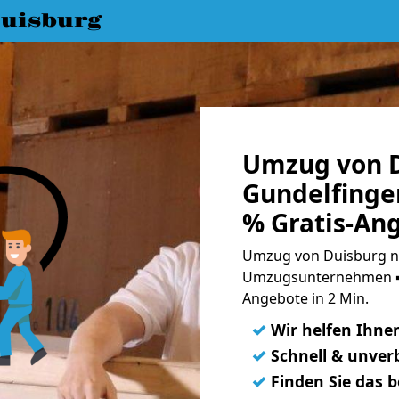
uisburg
Umzug von D
Gundelfinge
% Gratis-An
Umzug von Duisburg na
Umzugsunternehmen ➨
Angebote in 2 Min.
✓
Wir helfen Ihne
✓
Schnell & unverb
✓
Finden Sie das 