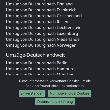
Umzug von Duisburg nach Finnland
Umzug von Duisburg nach Frankreich
Umzug von Duisburg nach Griechenland
Umzug von Duisburg nach Italien
Umzug von Duisburg nach Liechtenstein
Umzug von Duisburg nach Luxemburg
Umzug von Duisburg nach Niederlande
Umzug von Duisburg nach Norwegen
Umzüge-Deutschlandweit
Umzug von Duisburg nach Berlin
Umzug von Duisburg nach Hamburg
Umzug von Duisburg nach München
Umzug von Duisburg nach Köln
Diese Internetseite verwendet Cookies um die
Umzug von Duisburg nach Frankfurt am Main
Benutzerfreundlichkeit zu verbessern.
Umzug von Duisburg nach Stuttgart
Einverstanden
Nur notwendige Cookies
Umzug von Duisburg nach Düsseldorf
Datenschutzerklärung
Umzug von Duisburg nach Leipzig
Umzug von Duisburg nach Dortmund