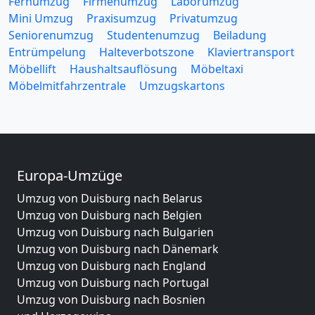
Fernumzug
Firmenumzug
Laborumzug
Mini Umzug
Praxisumzug
Privatumzug
Seniorenumzug
Studentenumzug
Beiladung
Entrümpelung
Halteverbotszone
Klaviertransport
Möbellift
Haushaltsauflösung
Möbeltaxi
Möbelmitfahrzentrale
Umzugskartons
Europa-Umzüge
Umzug von Duisburg nach Belarus
Umzug von Duisburg nach Belgien
Umzug von Duisburg nach Bulgarien
Umzug von Duisburg nach Dänemark
Umzug von Duisburg nach England
Umzug von Duisburg nach Portugal
Umzug von Duisburg nach Bosnien