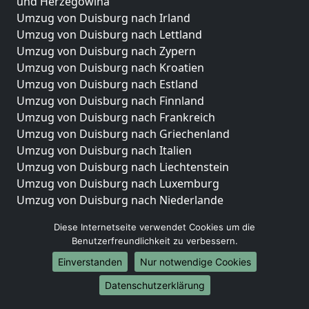
und Herzegowina
Umzug von Duisburg nach Irland
Umzug von Duisburg nach Lettland
Umzug von Duisburg nach Zypern
Umzug von Duisburg nach Kroatien
Umzug von Duisburg nach Estland
Umzug von Duisburg nach Finnland
Umzug von Duisburg nach Frankreich
Umzug von Duisburg nach Griechenland
Umzug von Duisburg nach Italien
Umzug von Duisburg nach Liechtenstein
Umzug von Duisburg nach Luxemburg
Umzug von Duisburg nach Niederlande
Umzug von Duisburg nach Norwegen
Diese Internetseite verwendet Cookies um die
Umzüge-Deutschlandweit
Benutzerfreundlichkeit zu verbessern.
Einverstanden
Nur notwendige Cookies
Umzug von Duisburg nach Berlin
Umzug von Duisburg nach Hamburg
Datenschutzerklärung
Umzug von Duisburg nach München