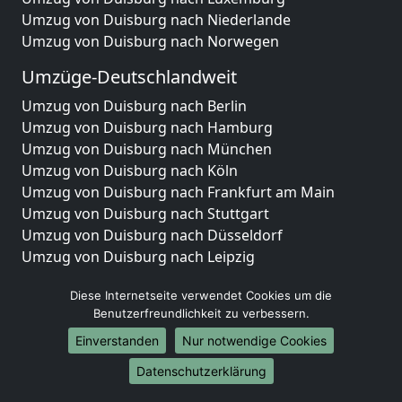
Umzug von Duisburg nach Niederlande
Umzug von Duisburg nach Norwegen
Umzüge-Deutschlandweit
Umzug von Duisburg nach Berlin
Umzug von Duisburg nach Hamburg
Umzug von Duisburg nach München
Umzug von Duisburg nach Köln
Umzug von Duisburg nach Frankfurt am Main
Umzug von Duisburg nach Stuttgart
Umzug von Duisburg nach Düsseldorf
Umzug von Duisburg nach Leipzig
Umzug von Duisburg nach Dortmund
Diese Internetseite verwendet Cookies um die
Umzug von Duisburg nach Essen
Benutzerfreundlichkeit zu verbessern.
Umzug von Duisburg nach Bremen
Umzug von Duisburg nach Dresden
Einverstanden
Nur notwendige Cookies
Umzug von Duisburg nach Hannover
Datenschutzerklärung
Umzug von Duisburg nach Nürnberg