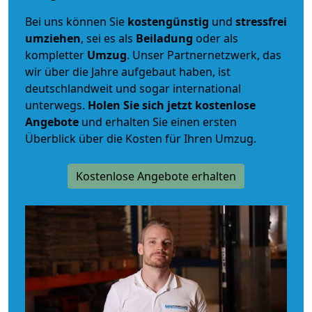
Bei uns können Sie
kostengünstig
und
stressfrei
umziehen
, sei es als
Beiladung
oder als
kompletter
Umzug
. Unser Partnernetzwerk, das
wir über die Jahre aufgebaut haben, ist
deutschlandweit und sogar international
unterwegs.
Holen Sie sich jetzt kostenlose
Angebote
und erhalten Sie einen ersten
Überblick über die Kosten für Ihren Umzug.
Kostenlose Angebote erhalten