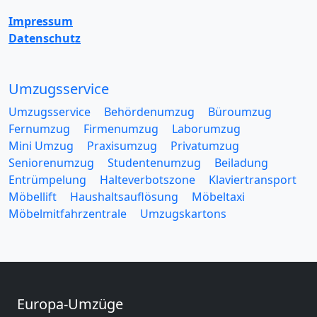
Impressum
Datenschutz
Umzugsservice
Umzugsservice
Behördenumzug
Büroumzug
Fernumzug
Firmenumzug
Laborumzug
Mini Umzug
Praxisumzug
Privatumzug
Seniorenumzug
Studentenumzug
Beiladung
Entrümpelung
Halteverbotszone
Klaviertransport
Möbellift
Haushaltsauflösung
Möbeltaxi
Möbelmitfahrzentrale
Umzugskartons
Europa-Umzüge