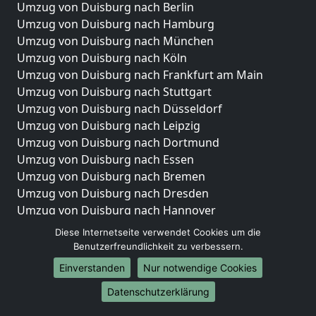
Umzug von Duisburg nach Berlin
Umzug von Duisburg nach Hamburg
Umzug von Duisburg nach München
Umzug von Duisburg nach Köln
Umzug von Duisburg nach Frankfurt am Main
Umzug von Duisburg nach Stuttgart
Umzug von Duisburg nach Düsseldorf
Umzug von Duisburg nach Leipzig
Umzug von Duisburg nach Dortmund
Umzug von Duisburg nach Essen
Umzug von Duisburg nach Bremen
Umzug von Duisburg nach Dresden
Umzug von Duisburg nach Hannover
Umzug von Duisburg nach Nürnberg
Diese Internetseite verwendet Cookies um die
Umzug von Duisburg nach Duisburg
Benutzerfreundlichkeit zu verbessern.
Umzug von Duisburg nach Bochum
Einverstanden
Nur notwendige Cookies
Umzug von Duisburg nach Wuppertal
Datenschutzerklärung
Umzug von Duisburg nach Bielefeld
Umzug von Duisburg nach Bonn