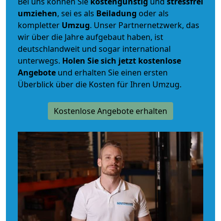
Bei uns können Sie
kostengünstig
und
stressfrei
umziehen
, sei es als
Beiladung
oder als
kompletter
Umzug
. Unser Partnernetzwerk, das
wir über die Jahre aufgebaut haben, ist
deutschlandweit und sogar international
unterwegs.
Holen Sie sich jetzt kostenlose
Angebote
und erhalten Sie einen ersten
Überblick über die Kosten für Ihren Umzug.
Kostenlose Angebote erhalten