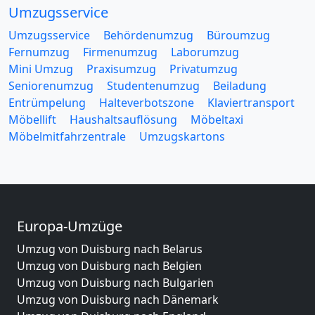
Umzugsservice
Umzugsservice
Behördenumzug
Büroumzug
Fernumzug
Firmenumzug
Laborumzug
Mini Umzug
Praxisumzug
Privatumzug
Seniorenumzug
Studentenumzug
Beiladung
Entrümpelung
Halteverbotszone
Klaviertransport
Möbellift
Haushaltsauflösung
Möbeltaxi
Möbelmitfahrzentrale
Umzugskartons
Europa-Umzüge
Umzug von Duisburg nach Belarus
Umzug von Duisburg nach Belgien
Umzug von Duisburg nach Bulgarien
Umzug von Duisburg nach Dänemark