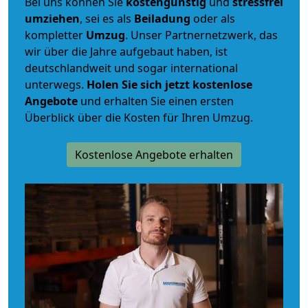
Bei uns können Sie
kostengünstig
und
stressfrei
umziehen
, sei es als
Beiladung
oder als
kompletter
Umzug
. Unser Partnernetzwerk, das
wir über die Jahre aufgebaut haben, ist
deutschlandweit und sogar international
unterwegs.
Holen Sie sich jetzt kostenlose
Angebote
und erhalten Sie einen ersten
Überblick über die Kosten für Ihren Umzug.
Kostenlose Angebote erhalten