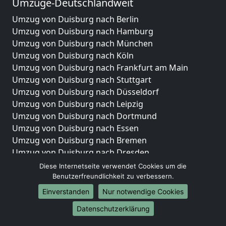
Umzüge-Deutschlandweit
Umzug von Duisburg nach Berlin
Umzug von Duisburg nach Hamburg
Umzug von Duisburg nach München
Umzug von Duisburg nach Köln
Umzug von Duisburg nach Frankfurt am Main
Umzug von Duisburg nach Stuttgart
Umzug von Duisburg nach Düsseldorf
Umzug von Duisburg nach Leipzig
Umzug von Duisburg nach Dortmund
Umzug von Duisburg nach Essen
Umzug von Duisburg nach Bremen
Umzug von Duisburg nach Dresden
Umzug von Duisburg nach Hannover
Diese Internetseite verwendet Cookies um die
Umzug von Duisburg nach Nürnberg
Benutzerfreundlichkeit zu verbessern.
Umzug von Duisburg nach Duisburg
Einverstanden
Nur notwendige Cookies
Umzug von Duisburg nach Bochum
Datenschutzerklärung
Umzug von Duisburg nach Wuppertal
Umzug von Duisburg nach Bielefeld