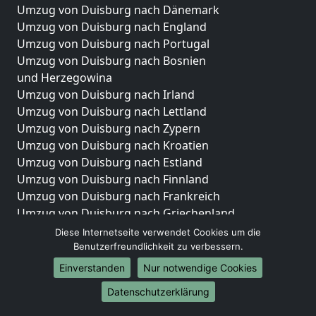
Umzug von Duisburg nach Dänemark
Umzug von Duisburg nach England
Umzug von Duisburg nach Portugal
Umzug von Duisburg nach Bosnien
und Herzegowina
Umzug von Duisburg nach Irland
Umzug von Duisburg nach Lettland
Umzug von Duisburg nach Zypern
Umzug von Duisburg nach Kroatien
Umzug von Duisburg nach Estland
Umzug von Duisburg nach Finnland
Umzug von Duisburg nach Frankreich
Umzug von Duisburg nach Griechenland
Umzug von Duisburg nach Italien
Diese Internetseite verwendet Cookies um die
Umzug von Duisburg nach Liechtenstein
Benutzerfreundlichkeit zu verbessern.
Umzug von Duisburg nach Luxemburg
Einverstanden
Nur notwendige Cookies
Umzug von Duisburg nach Niederlande
Datenschutzerklärung
Umzug von Duisburg nach Norwegen