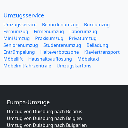
Umzugsservice
Umzugsservice
Behördenumzug
Büroumzug
Fernumzug
Firmenumzug
Laborumzug
Mini Umzug
Praxisumzug
Privatumzug
Seniorenumzug
Studentenumzug
Beiladung
Entrümpelung
Halteverbotszone
Klaviertransport
Möbellift
Haushaltsauflösung
Möbeltaxi
Möbelmitfahrzentrale
Umzugskartons
Europa-Umzüge
Umzug von Duisburg nach Belarus
Umzug von Duisburg nach Belgien
Umzug von Duisburg nach Bulgarien