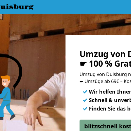
uisburg
Umzug von D
☛ 100 % Gra
Umzug von Duisburg n
➨ Umzüge ab 69€ – Kos
✓
Wir helfen Ihne
✓
Schnell & unverb
✓
Finden Sie das 
blitzschnell ko