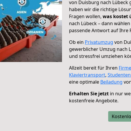
von Duisburg nach Lübeck g
haben wir die richtige Lösu
Fragen wollen,
was kostet
nach Lübeck – dann wählen 
passende Antwort auf Ihre 
Ob ein
Privatumzug
von Dui
gewerblicher Umzug nach 
und stressfrei umziehen kö
Allzeit bereit für Ihren
Firm
Klaviertransport
,
Studente
eine optimale
Beiladung
von
Erhalten Sie jetzt
in nur we
kostenfreie Angebote.
Kostenlo