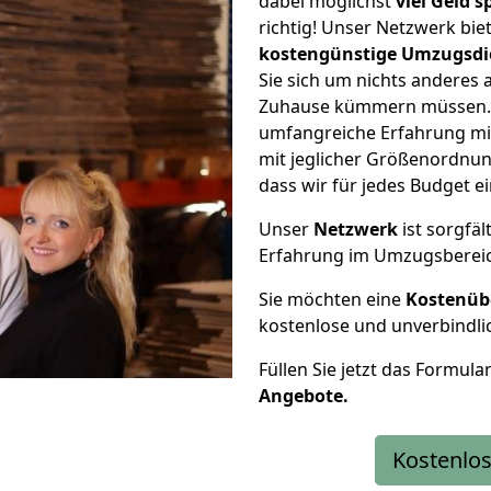
dabei möglichst
viel Geld 
richtig! Unser Netzwerk bi
kostengünstige Umzugsdi
Sie sich um nichts anderes 
Zuhause kümmern müssen. W
umfangreiche Erfahrung m
mit jeglicher Größenordnun
dass wir für jedes Budget 
Unser
Netzwerk
ist sorgfäl
Erfahrung im Umzugsberei
Sie möchten eine
Kostenüb
kostenlose und unverbindli
Füllen Sie jetzt das Formula
Angebote.
Kostenlos