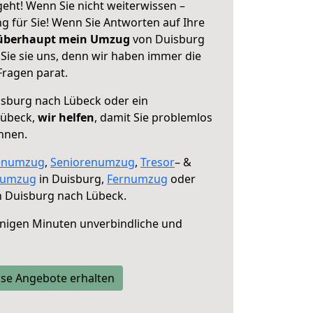
eht! Wenn Sie nicht weiterwissen –
ng für Sie! Wenn Sie Antworten auf Ihre
 überhaupt mein Umzug
von Duisburg
Sie sie uns, denn wir haben immer die
Fragen parat.
sburg nach Lübeck oder ein
Lübeck,
wir helfen
, damit Sie problemlos
nnen.
enumzug
,
Seniorenumzug
,
Tresor
– &
numzug
in Duisburg,
Fernumzug
oder
 Duisburg nach Lübeck.
nigen Minuten unverbindliche und
se Angebote erhalten