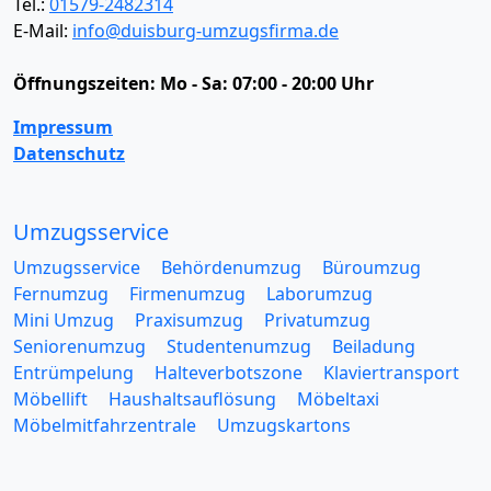
Tel.:
01579-2482314
E-Mail:
info@duisburg-umzugsfirma.de
Öffnungszeiten:
Mo - Sa: 07:00 - 20:00 Uhr
Impressum
Datenschutz
Umzugsservice
Umzugsservice
Behördenumzug
Büroumzug
Fernumzug
Firmenumzug
Laborumzug
Mini Umzug
Praxisumzug
Privatumzug
Seniorenumzug
Studentenumzug
Beiladung
Entrümpelung
Halteverbotszone
Klaviertransport
Möbellift
Haushaltsauflösung
Möbeltaxi
Möbelmitfahrzentrale
Umzugskartons