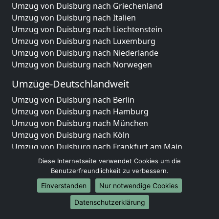
Umzug von Duisburg nach Griechenland
Umzug von Duisburg nach Italien
Umzug von Duisburg nach Liechtenstein
Umzug von Duisburg nach Luxemburg
Umzug von Duisburg nach Niederlande
Umzug von Duisburg nach Norwegen
Umzüge-Deutschlandweit
Umzug von Duisburg nach Berlin
Umzug von Duisburg nach Hamburg
Umzug von Duisburg nach München
Umzug von Duisburg nach Köln
Umzug von Duisburg nach Frankfurt am Main
Umzug von Duisburg nach Stuttgart
Diese Internetseite verwendet Cookies um die
Umzug von Duisburg nach Düsseldorf
Benutzerfreundlichkeit zu verbessern.
Umzug von Duisburg nach Leipzig
Einverstanden
Nur notwendige Cookies
Umzug von Duisburg nach Dortmund
Datenschutzerklärung
Umzug von Duisburg nach Essen
Umzug von Duisburg nach Bremen