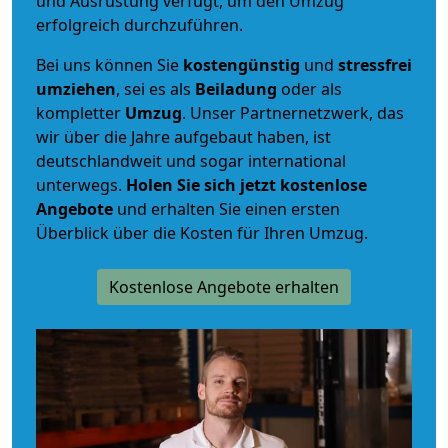
und Ausrüstung verfügt, um den Umzug
erfolgreich durchzuführen.
Bei uns können Sie
kostengünstig
und
stressfrei
umziehen
, sei es als
Beiladung
oder als
kompletter
Umzug
. Unser Partnernetzwerk, das
wir über die Jahre aufgebaut haben, ist
deutschlandweit und sogar international
unterwegs.
Holen Sie sich jetzt kostenlose
Angebote
und erhalten Sie einen ersten
Überblick über die Kosten für Ihren Umzug.
Kostenlose Angebote erhalten