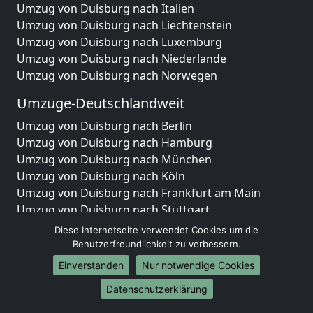
Umzug von Duisburg nach Italien
Umzug von Duisburg nach Liechtenstein
Umzug von Duisburg nach Luxemburg
Umzug von Duisburg nach Niederlande
Umzug von Duisburg nach Norwegen
Umzüge-Deutschlandweit
Umzug von Duisburg nach Berlin
Umzug von Duisburg nach Hamburg
Umzug von Duisburg nach München
Umzug von Duisburg nach Köln
Umzug von Duisburg nach Frankfurt am Main
Umzug von Duisburg nach Stuttgart
Umzug von Duisburg nach Düsseldorf
Diese Internetseite verwendet Cookies um die
Umzug von Duisburg nach Leipzig
Benutzerfreundlichkeit zu verbessern.
Umzug von Duisburg nach Dortmund
Einverstanden
Nur notwendige Cookies
Umzug von Duisburg nach Essen
Datenschutzerklärung
Umzug von Duisburg nach Bremen
Umzug von Duisburg nach Dresden