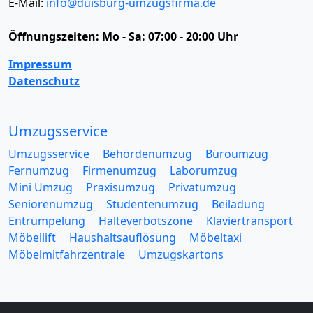
E-Mail:
info@duisburg-umzugsfirma.de
Öffnungszeiten:
Mo - Sa: 07:00 - 20:00 Uhr
Impressum
Datenschutz
Umzugsservice
Umzugsservice
Behördenumzug
Büroumzug
Fernumzug
Firmenumzug
Laborumzug
Mini Umzug
Praxisumzug
Privatumzug
Seniorenumzug
Studentenumzug
Beiladung
Entrümpelung
Halteverbotszone
Klaviertransport
Möbellift
Haushaltsauflösung
Möbeltaxi
Möbelmitfahrzentrale
Umzugskartons