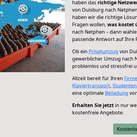
haben das
richtige Netzw
von Duisburg nach Netphen 
haben wir die richtige Lösu
Fragen wollen,
was kostet
nach Netphen – dann wählen
passende Antwort auf Ihre 
Ob ein
Privatumzug
von Dui
gewerblicher Umzug nach 
problemlos und stressfrei 
Allzeit bereit für Ihren
Firm
Klaviertransport
,
Studente
eine optimale
Beiladung
von
Erhalten Sie jetzt
in nur we
kostenfreie Angebote.
Kostenlo