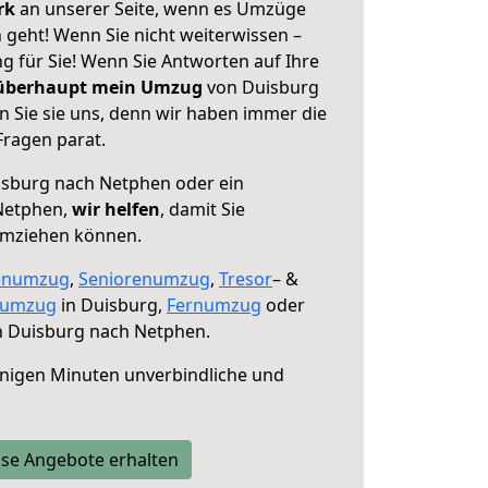
erk
an unserer Seite, wenn es Umzüge
geht! Wenn Sie nicht weiterwissen –
ng für Sie! Wenn Sie Antworten auf Ihre
 überhaupt mein Umzug
von Duisburg
 Sie sie uns, denn wir haben immer die
Fragen parat.
sburg nach Netphen oder ein
Netphen,
wir helfen
, damit Sie
umziehen können.
enumzug
,
Seniorenumzug
,
Tresor
– &
numzug
in Duisburg,
Fernumzug
oder
 Duisburg nach Netphen.
nigen Minuten unverbindliche und
se Angebote erhalten