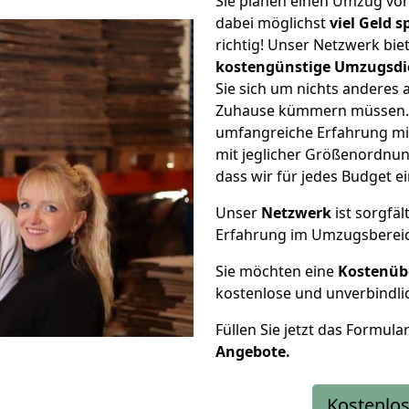
Sie planen einen Umzug vo
dabei möglichst
viel Geld 
richtig! Unser Netzwerk bi
kostengünstige Umzugsdi
Sie sich um nichts anderes 
Zuhause kümmern müssen. W
umfangreiche Erfahrung m
mit jeglicher Größenordnun
dass wir für jedes Budget 
Unser
Netzwerk
ist sorgfäl
Erfahrung im Umzugsberei
Sie möchten eine
Kostenüb
kostenlose und unverbindli
Füllen Sie jetzt das Formula
Angebote.
Kostenlos