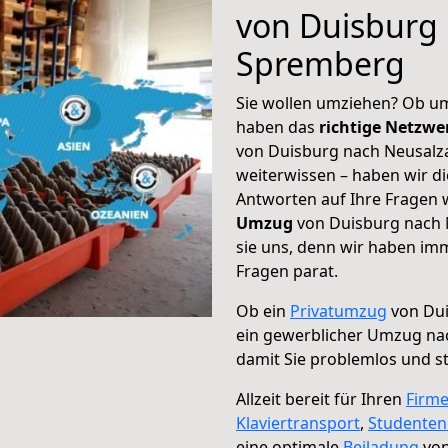
von Duisburg 
Spremberg
Sie wollen umziehen? Ob um
haben das
richtige Netzw
von Duisburg nach Neusalz
weiterwissen – haben wir di
Antworten auf Ihre Fragen 
Umzug
von Duisburg nach 
sie uns, denn wir haben im
Fragen parat.
Ob ein
Privatumzug
von Dui
ein gewerblicher Umzug n
damit Sie problemlos und s
Allzeit bereit für Ihren
Firm
Klaviertransport
,
Studente
eine optimale
Beiladung
von