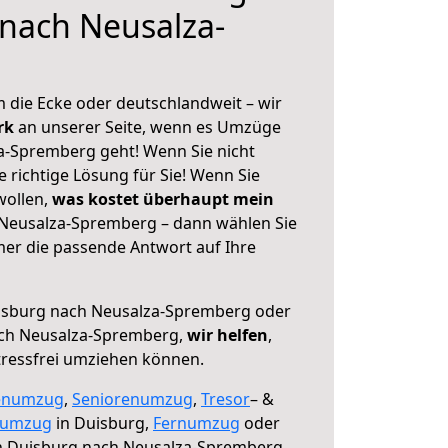
nach Neusalza-
 die Ecke oder deutschlandweit – wir
erk
an unserer Seite, wenn es Umzüge
a-Spremberg geht! Wenn Sie nicht
e richtige Lösung für Sie! Wenn Sie
wollen,
was kostet überhaupt mein
Neusalza-Spremberg – dann wählen Sie
mer die passende Antwort auf Ihre
sburg nach Neusalza-Spremberg oder
ach Neusalza-Spremberg,
wir helfen
,
tressfrei umziehen können.
enumzug
,
Seniorenumzug
,
Tresor
– &
numzug
in Duisburg,
Fernumzug
oder
 Duisburg nach Neusalza-Spremberg.