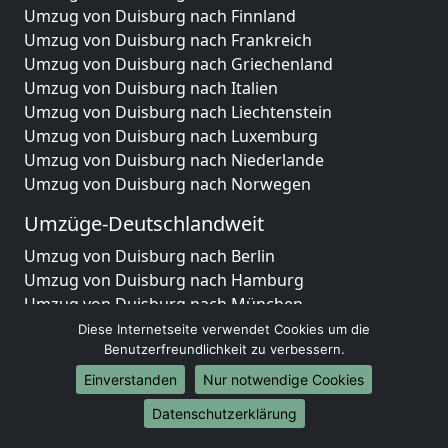
Umzug von Duisburg nach Finnland
Umzug von Duisburg nach Frankreich
Umzug von Duisburg nach Griechenland
Umzug von Duisburg nach Italien
Umzug von Duisburg nach Liechtenstein
Umzug von Duisburg nach Luxemburg
Umzug von Duisburg nach Niederlande
Umzug von Duisburg nach Norwegen
Umzüge-Deutschlandweit
Umzug von Duisburg nach Berlin
Umzug von Duisburg nach Hamburg
Umzug von Duisburg nach München
Umzug von Duisburg nach Köln
Diese Internetseite verwendet Cookies um die
Umzug von Duisburg nach Frankfurt am Main
Benutzerfreundlichkeit zu verbessern.
Umzug von Duisburg nach Stuttgart
Einverstanden
Nur notwendige Cookies
Umzug von Duisburg nach Düsseldorf
Datenschutzerklärung
Umzug von Duisburg nach Leipzig
Umzug von Duisburg nach Dortmund