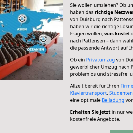
Sie wollen umziehen? Ob um
haben das
richtige Netzw
von Duisburg nach Pattense
haben wir die richtige Lösu
Fragen wollen,
was kostet
nach Pattensen – dann wähl
die passende Antwort auf Ih
Ob ein
Privatumzug
von Dui
gewerblicher Umzug nach 
problemlos und stressfrei 
Allzeit bereit für Ihren
Firm
Klaviertransport
,
Studente
eine optimale
Beiladung
von
Erhalten Sie jetzt
in nur we
kostenfreie Angebote.