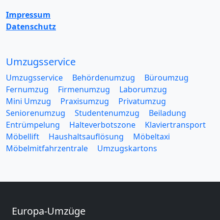
Impressum
Datenschutz
Umzugsservice
Umzugsservice
Behördenumzug
Büroumzug
Fernumzug
Firmenumzug
Laborumzug
Mini Umzug
Praxisumzug
Privatumzug
Seniorenumzug
Studentenumzug
Beiladung
Entrümpelung
Halteverbotszone
Klaviertransport
Möbellift
Haushaltsauflösung
Möbeltaxi
Möbelmitfahrzentrale
Umzugskartons
Europa-Umzüge