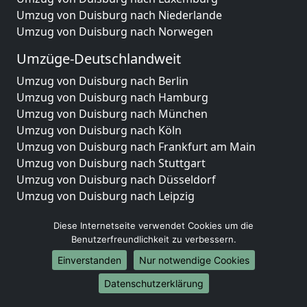
Umzug von Duisburg nach Niederlande
Umzug von Duisburg nach Norwegen
Umzüge-Deutschlandweit
Umzug von Duisburg nach Berlin
Umzug von Duisburg nach Hamburg
Umzug von Duisburg nach München
Umzug von Duisburg nach Köln
Umzug von Duisburg nach Frankfurt am Main
Umzug von Duisburg nach Stuttgart
Umzug von Duisburg nach Düsseldorf
Umzug von Duisburg nach Leipzig
Umzug von Duisburg nach Dortmund
Diese Internetseite verwendet Cookies um die
Umzug von Duisburg nach Essen
Benutzerfreundlichkeit zu verbessern.
Umzug von Duisburg nach Bremen
Umzug von Duisburg nach Dresden
Einverstanden
Nur notwendige Cookies
Umzug von Duisburg nach Hannover
Datenschutzerklärung
Umzug von Duisburg nach Nürnberg