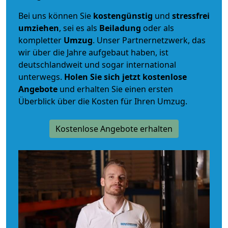
Bei uns können Sie
kostengünstig
und
stressfrei
umziehen
, sei es als
Beiladung
oder als
kompletter
Umzug
. Unser Partnernetzwerk, das
wir über die Jahre aufgebaut haben, ist
deutschlandweit und sogar international
unterwegs.
Holen Sie sich jetzt kostenlose
Angebote
und erhalten Sie einen ersten
Überblick über die Kosten für Ihren Umzug.
Kostenlose Angebote erhalten