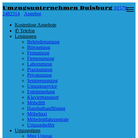
Umzugsunternehmen Duisburg
01579-
2482314
Angebot
Kostenlose Angebote
✆ Telefon
Leistungen
Behördenumzug
Büroumzug
Fernumzug
Firmenumzug
Laborumzug
Praxisumzug
Privatumzug
Seniorenumzug
Umzugsservice
Entrümpelung
Klaviertransport
Möbellift
Haushaltsauflösung
Möbeltaxi
Möbelmitfahrzentrale
Umzugshelfer
Umzugstipps
Mini Umzug