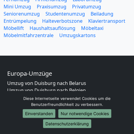
Mini Umzug
Praxisumzug
Privatumzug
Seniorenumzug
Studentenumzug
Beiladung
Entrümpelung
Halteverbotszone
Klaviertransport
Möbellift
Haushaltsauflösung
Möbeltaxi
Möbelmitfahrzentrale
Umzugskartons
Europa-Umzüge
Umzug von Duisburg nach Belarus
Umzug von Duisburg nach Belgien
Umzug von Duisburg nach Bulgarien
Diese Internetseite verwendet Cookies um die
Umzug von Duisburg nach Dänemark
Benutzerfreundlichkeit zu verbessern.
Umzug von Duisburg nach England
Einverstanden
Nur notwendige Cookies
Umzug von Duisburg nach Portugal
Datenschutzerklärung
Umzug von Duisburg nach Bosnien
und Herzegowina