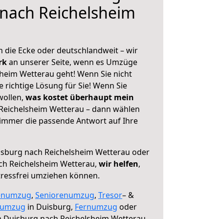
nach Reichelsheim
 die Ecke oder deutschlandweit – wir
erk
an unserer Seite, wenn es Umzüge
heim Wetterau geht! Wenn Sie nicht
e richtige Lösung für Sie! Wenn Sie
wollen,
was kostet überhaupt mein
Reichelsheim Wetterau – dann wählen
 immer die passende Antwort auf Ihre
sburg nach Reichelsheim Wetterau oder
ch Reichelsheim Wetterau,
wir helfen
,
tressfrei umziehen können.
enumzug
,
Seniorenumzug
,
Tresor
– &
numzug
in Duisburg,
Fernumzug
oder
 Duisburg nach Reichelsheim Wetterau.