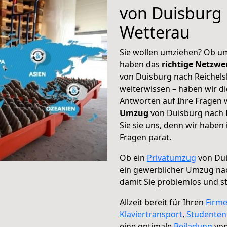
von Duisburg 
Wetterau
Sie wollen umziehen? Ob um
haben das
richtige Netzw
von Duisburg nach Reichels
weiterwissen – haben wir di
Antworten auf Ihre Fragen 
Umzug
von Duisburg nach 
Sie sie uns, denn wir haben
Fragen parat.
Ob ein
Privatumzug
von Dui
ein gewerblicher Umzug na
damit Sie problemlos und s
Allzeit bereit für Ihren
Firm
Klaviertransport
,
Studente
eine optimale
Beiladung
von