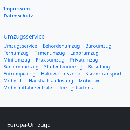
Impressum
Datenschutz
Umzugsservice
Umzugsservice
Behördenumzug
Büroumzug
Fernumzug
Firmenumzug
Laborumzug
Mini Umzug
Praxisumzug
Privatumzug
Seniorenumzug
Studentenumzug
Beiladung
Entrümpelung
Halteverbotszone
Klaviertransport
Möbellift
Haushaltsauflösung
Möbeltaxi
Möbelmitfahrzentrale
Umzugskartons
Europa-Umzüge