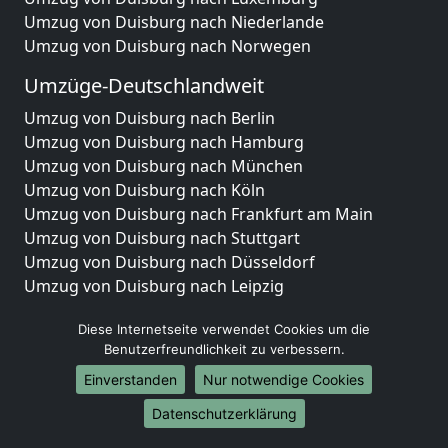
Umzug von Duisburg nach Niederlande
Umzug von Duisburg nach Norwegen
Umzüge-Deutschlandweit
Umzug von Duisburg nach Berlin
Umzug von Duisburg nach Hamburg
Umzug von Duisburg nach München
Umzug von Duisburg nach Köln
Umzug von Duisburg nach Frankfurt am Main
Umzug von Duisburg nach Stuttgart
Umzug von Duisburg nach Düsseldorf
Umzug von Duisburg nach Leipzig
Umzug von Duisburg nach Dortmund
Diese Internetseite verwendet Cookies um die
Umzug von Duisburg nach Essen
Benutzerfreundlichkeit zu verbessern.
Umzug von Duisburg nach Bremen
Umzug von Duisburg nach Dresden
Einverstanden
Nur notwendige Cookies
Umzug von Duisburg nach Hannover
Datenschutzerklärung
Umzug von Duisburg nach Nürnberg