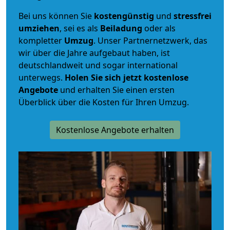
Bei uns können Sie
kostengünstig
und
stressfrei
umziehen
, sei es als
Beiladung
oder als
kompletter
Umzug
. Unser Partnernetzwerk, das
wir über die Jahre aufgebaut haben, ist
deutschlandweit und sogar international
unterwegs.
Holen Sie sich jetzt kostenlose
Angebote
und erhalten Sie einen ersten
Überblick über die Kosten für Ihren Umzug.
Kostenlose Angebote erhalten