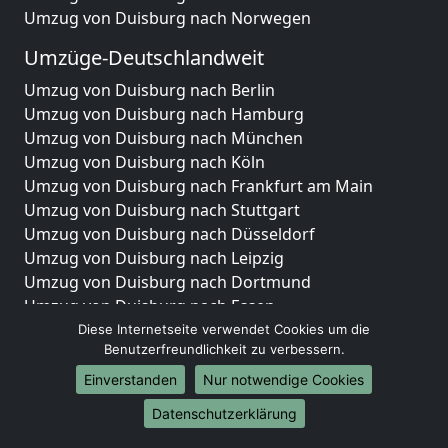
Umzug von Duisburg nach Norwegen
Umzüge-Deutschlandweit
Umzug von Duisburg nach Berlin
Umzug von Duisburg nach Hamburg
Umzug von Duisburg nach München
Umzug von Duisburg nach Köln
Umzug von Duisburg nach Frankfurt am Main
Umzug von Duisburg nach Stuttgart
Umzug von Duisburg nach Düsseldorf
Umzug von Duisburg nach Leipzig
Umzug von Duisburg nach Dortmund
Umzug von Duisburg nach Essen
Umzug von Duisburg nach Bremen
Diese Internetseite verwendet Cookies um die
Benutzerfreundlichkeit zu verbessern.
Umzug von Duisburg nach Dresden
Umzug von Duisburg nach Hannover
Einverstanden
Nur notwendige Cookies
Umzug von Duisburg nach Nürnberg
Datenschutzerklärung
Umzug von Duisburg nach Duisburg