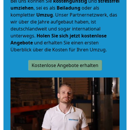
Bei uns können Sie
kostengünstig
und
stressfrei
umziehen
, sei es als
Beiladung
oder als
kompletter
Umzug
. Unser Partnernetzwerk, das
wir über die Jahre aufgebaut haben, ist
deutschlandweit und sogar international
unterwegs.
Holen Sie sich jetzt kostenlose
Angebote
und erhalten Sie einen ersten
Überblick über die Kosten für Ihren Umzug.
Kostenlose Angebote erhalten