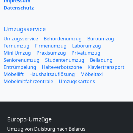
Impressum
Datenschutz
Umzugsservice
Umzugsservice
Behördenumzug
Büroumzug
Fernumzug
Firmenumzug
Laborumzug
Mini Umzug
Praxisumzug
Privatumzug
Seniorenumzug
Studentenumzug
Beiladung
Entrümpelung
Halteverbotszone
Klaviertransport
Möbellift
Haushaltsauflösung
Möbeltaxi
Möbelmitfahrzentrale
Umzugskartons
Europa-Umzüge
Umzug von Duisburg nach Belarus