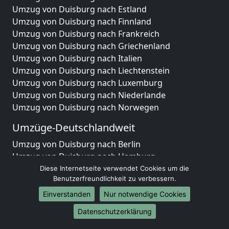
Umzug von Duisburg nach Estland
Umzug von Duisburg nach Finnland
Umzug von Duisburg nach Frankreich
Umzug von Duisburg nach Griechenland
Umzug von Duisburg nach Italien
Umzug von Duisburg nach Liechtenstein
Umzug von Duisburg nach Luxemburg
Umzug von Duisburg nach Niederlande
Umzug von Duisburg nach Norwegen
Umzüge-Deutschlandweit
Umzug von Duisburg nach Berlin
Umzug von Duisburg nach Hamburg
Umzug von Duisburg nach München
Diese Internetseite verwendet Cookies um die
Benutzerfreundlichkeit zu verbessern.
Umzug von Duisburg nach Köln
Umzug von Duisburg nach Frankfurt am Main
Einverstanden
Nur notwendige Cookies
Umzug von Duisburg nach Stuttgart
Datenschutzerklärung
Umzug von Duisburg nach Düsseldorf