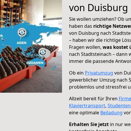
von Duisburg 
Sie wollen umziehen? Ob um
haben das
richtige Netzw
von Duisburg nach Stadtste
– haben wir die richtige Lö
Fragen wollen,
was kostet
nach Stadtsteinach – dann w
immer die passende Antwort
Ob ein
Privatumzug
von Dui
gewerblicher Umzug nach S
problemlos und stressfrei 
Allzeit bereit für Ihren
Firm
Klaviertransport
,
Studente
eine optimale
Beiladung
von
Erhalten Sie jetzt
in nur we