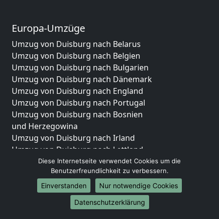
Europa-Umzüge
Umzug von Duisburg nach Belarus
Umzug von Duisburg nach Belgien
Umzug von Duisburg nach Bulgarien
Umzug von Duisburg nach Dänemark
Umzug von Duisburg nach England
Umzug von Duisburg nach Portugal
Umzug von Duisburg nach Bosnien
und Herzegowina
Umzug von Duisburg nach Irland
Umzug von Duisburg nach Lettland
Umzug von Duisburg nach Zypern
Diese Internetseite verwendet Cookies um die
Benutzerfreundlichkeit zu verbessern.
Umzug von Duisburg nach Kroatien
Umzug von Duisburg nach Estland
Einverstanden
Nur notwendige Cookies
Umzug von Duisburg nach Finnland
Datenschutzerklärung
Umzug von Duisburg nach Frankreich